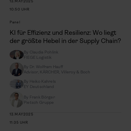
13
.
MAY
2025
10:50
UHR
Panel
KI für Effizienz und Resilienz: Wo liegt
der größte Hebel in der Supply Chain?
By
Claudia Pohlink
FIEGE Logistik
By
Dr. Wolfram Hauff
Advisor, KÄRCHER, Villeroy & Boch
By
Heiko Kahrels
EY Deutschland
By
Frank Börger
Pietsch Gruppe
13
.
MAY
2025
11:35
UHR