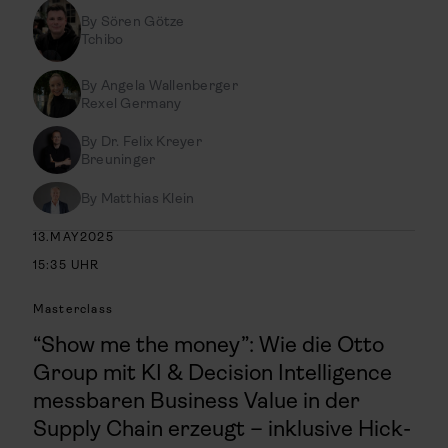
By
Sören Götze
Tchibo
By
Angela​​​​ Wallenberger
Rexel Germany
By
Dr. Felix Kreyer
Breuninger
By
Matthias Klein
13
.
MAY
2025
15:35
UHR
Masterclass
“Show me the money”: Wie die Otto
Group mit KI & Decision Intelligence
messbaren Business Value in der
Supply Chain erzeugt – inklusive Hick-