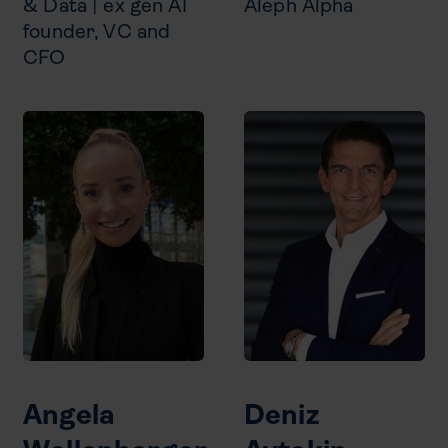
& Data | ex gen AI
Aleph Alpha
founder, VC and
CFO
Angela​​​​
Deniz