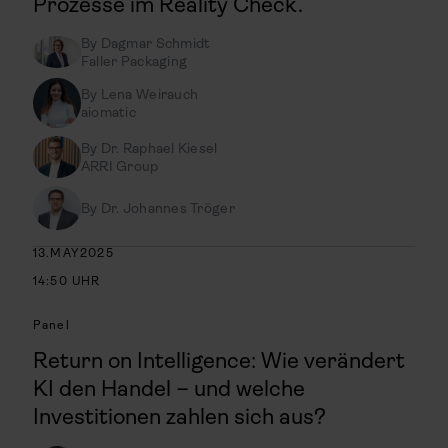
Prozesse im Reality Check.
By
Dagmar Schmidt
Faller Packaging
By
Lena Weirauch
aiomatic
By
Dr. Raphael Kiesel
ARRI Group
By
Dr. Johannes Tröger
13
.
MAY
2025
14:50
UHR
Panel
Return on Intelligence: Wie verändert
KI den Handel – und welche
Investitionen zahlen sich aus?