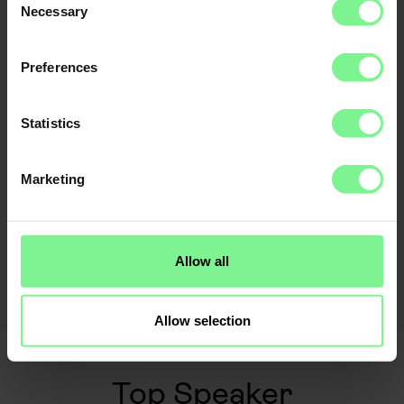
Necessary
Selection
Preferences
Statistics
Marketing
Allow all
Mehr laden
Allow selection
Top Speaker