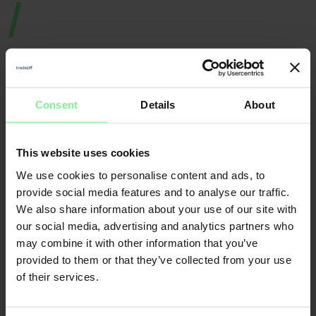
Consent
Details
About
Nicole
Elisabeth
This website uses cookies
Büttner
L'Orange
We use cookies to personalise content and ads, to
Founder & CEO
Merantix
Momentum, Digital
Leader World
provide social media features and to analyse our traffic.
Partner Deloitte 
& Data | ex gen 
founder, VC a
We also share information about your use of our site with
our social media, advertising and analytics partners who
may combine it with other information that you’ve
CFO
Economic Forum
provided to them or that they’ve collected from your use
of their services.