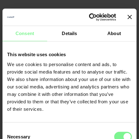
Consent
Details
About
Nicole
Elisabeth
Büttner
L'Orange
This website uses cookies
Founder & CEO
Merantix
Momentum, Digital
Leader World
Partner Deloitte 
& Data | ex gen 
founder, VC a
We use cookies to personalise content and ads, to
provide social media features and to analyse our traffic.
We also share information about your use of our site with
CFO
our social media, advertising and analytics partners who
Economic Forum
may combine it with other information that you’ve
provided to them or that they’ve collected from your use
of their services.
Consent
Necessary
Selection